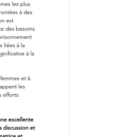
mes les plus 
frontées à des 
on est 
te des besoins 
prisonnement 
liées à la 
nificative à la 
 femmes et à 
rappent les 
 efforts 
une excellente 
 discussion et 
matrice et 