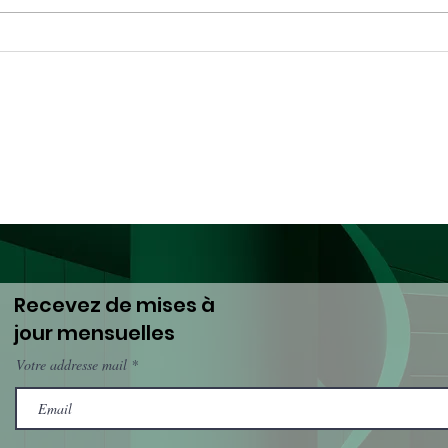
Appel à orateurs :
Une 
Webinaire régional
de l
les 
de l
prio
Recevez de mises à
jour mensuelles
Votre addresse mail