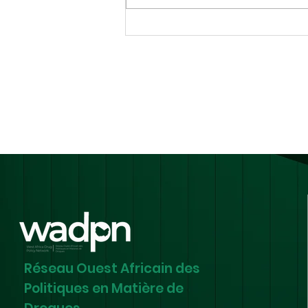
La décriminalisation
sauve des vies : un appel
lancé à la CEDEAO et aux
gouvernements
nationaux
Réseau Ouest Africain des
Politiques en Matière de