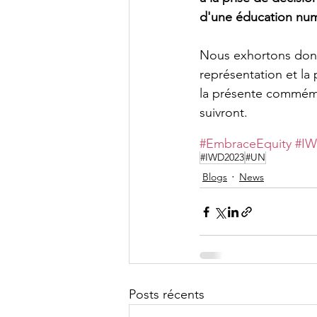
d'une éducation num
Nous exhortons donc 
représentation et la
la présente commémor
suivront.
#EmbraceEquity
#IW
#IWD2023
#UN
Blogs
News
Posts récents