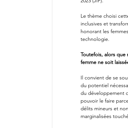
2023 (JIF).
Le thème choisi cett
inclusives et transfo
honorant les femmes
technologie.
Toutefois, alors qu
femme ne soit laiss
Il convient de se so
du potentiel nécessa
du développement de
pouvoir le faire parc
délits mineurs et no
marginalisées touch