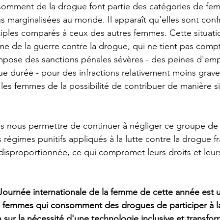
omment de la drogue font partie des catégories de fem
us marginalisées au monde. Il apparaît qu'elles sont con
tiples comparés à ceux des autres femmes. Cette situati
me de la guerre contre la drogue, qui ne tient pas comp
mpose des sanctions pénales sévères - des peines d'em
e durée - pour des infractions relativement moins graves 
 les femmes de la possibilité de contribuer de manière sig
 nous permettre de continuer à négliger ce groupe de
es régimes punitifs appliqués à la lutte contre la drogue f
sproportionnée, ce qui compromet leurs droits et leurs
 Journée internationale de la femme de cette année est 
s femmes qui consomment des drogues de participer à la
n sur la nécessité d'une technologie inclusive et transfor