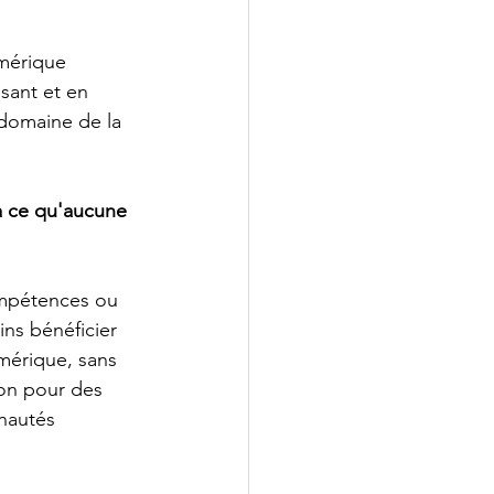
umérique 
sant et en 
domaine de la 
à ce qu'aucune 
ompétences ou 
ns bénéficier 
mérique, sans 
ion pour des 
nautés 