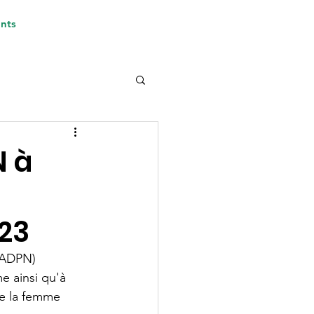
nts
N à
23
WADPN) 
e ainsi qu'à 
de la femme 