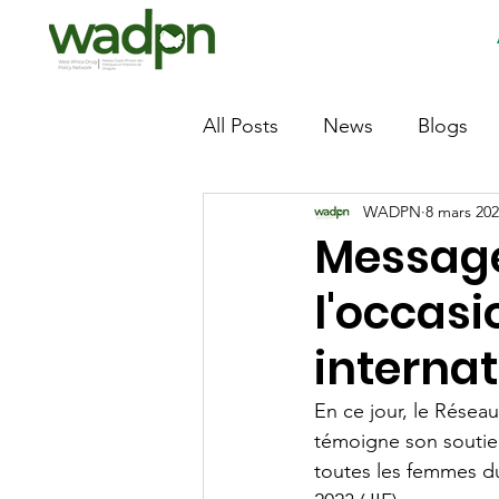
All Posts
News
Blogs
WADPN
8 mars 20
Message
l'occasi
interna
En ce jour, le Résea
témoigne son soutien
toutes les femmes du