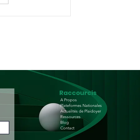
coalition régionale
a société civile invite
chefs d'État d'Afrique
'Ouest à donner la
rité aux populations
Raccourcis
A Propos
Plateformes Nationales
Actualités de Plaidoyer
Ressources
Blog
Contact