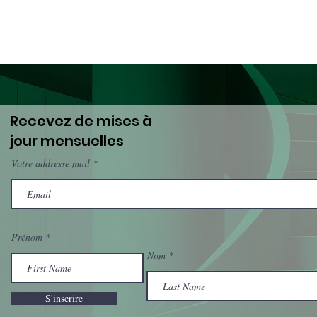
Recevez de mises à
jour mensuelles
Votre addresse mail
Prénom
Nom
S'inscrire