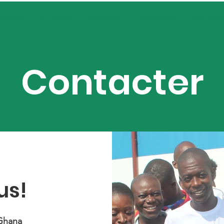
Accueil
A Propos
Actualités
Ressources
Evéneme
Contacter
us!
Ghana