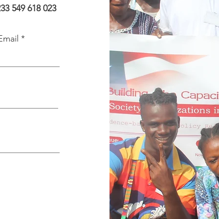
233
549 618 023
Email