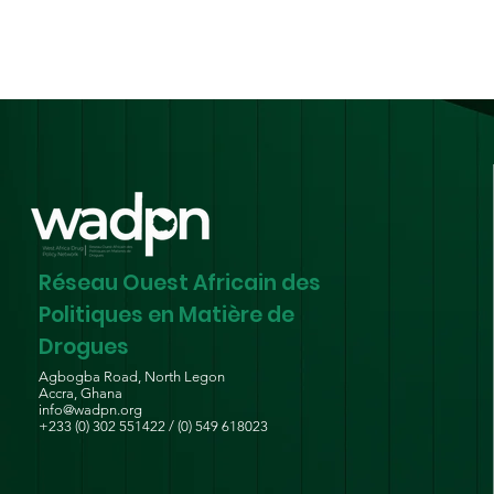
Réseau Ouest Africain des
Politiques en Matière de
Drogues
Agbogba Road, North Legon
Accra, Ghana
info@wadpn.org
+233 (0) 302 551422 / (0) 549 618023