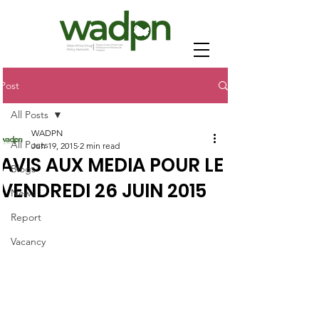
Post
All Posts
WADPN
All Posts
Jun 19, 2015
2 min read
AVIS AUX MEDIA POUR LE
Blogs
VENDREDI 26 JUIN 2015
News
Report
Vacancy