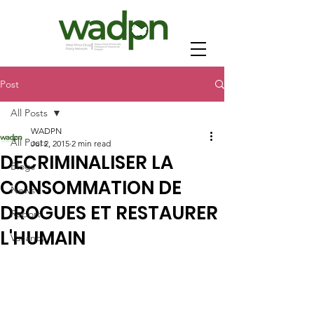
Post
All Posts
WADPN
All Posts
Jul 2, 2015
2 min read
DECRIMINALISER LA
Blogs
CONSOMMATION DE
News
DROGUES ET RESTAURER
Report
L'HUMAIN
Vacancy