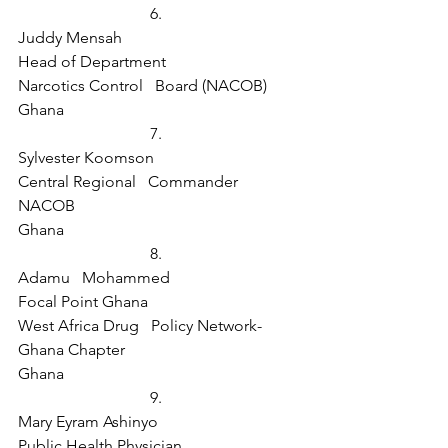
6.  
Juddy Mensah
Head of Department
Narcotics Control   Board (NACOB)
Ghana
7.  
Sylvester Koomson
Central Regional   Commander
NACOB
Ghana
8.  
Adamu   Mohammed
Focal Point Ghana
West Africa Drug   Policy Network- 
Ghana Chapter
Ghana
9.  
Mary Eyram Ashinyo
Public Health Physician