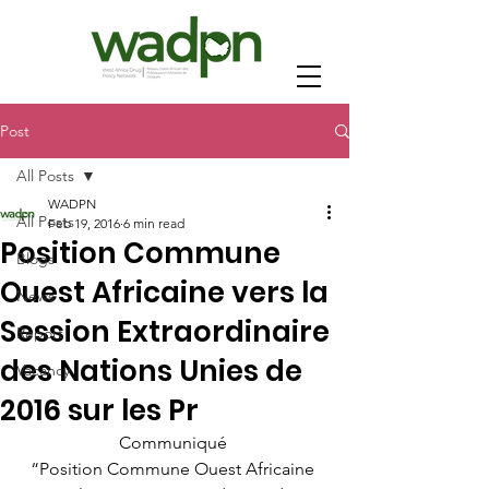
Post
All Posts
WADPN
All Posts
Feb 19, 2016
6 min read
Position Commune
Blogs
Ouest Africaine vers la
News
Session Extraordinaire
Report
des Nations Unies de
Vacancy
2016 sur les Pr
Communiqué 
“Position Commune Ouest Africaine 