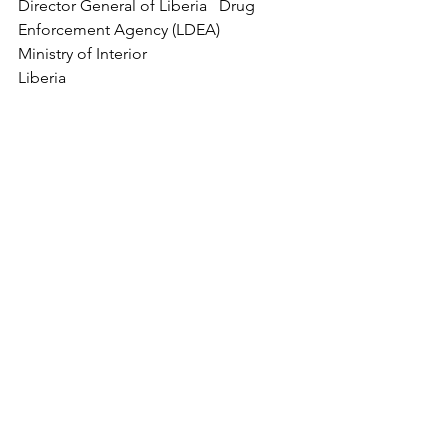
Director General of Liberia   Drug 
Enforcement Agency (LDEA)
Ministry of Interior
Liberia
31.  
Olubusayo Akinola
Programme Officer – Drug Demand   
Reduction
Economic Community Of West   
African States (ECOWAS)
Nigeria
32.  
Idrissa Ba
WACD Commissioner
West Africa Commission on Drugs   
(WACD)
Senegal
33.  
Alpha Abdoulaye   Diallo