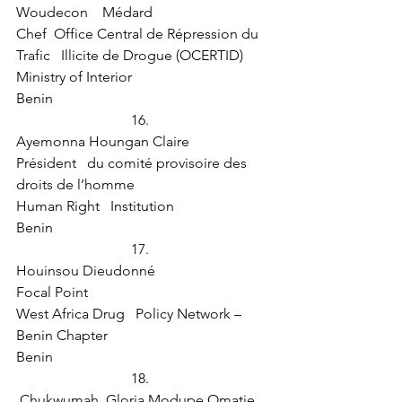
Woudecon    Médard
Chef  Office Central de Répression du 
Trafic   Illicite de Drogue (OCERTID)
Ministry of Interior
Benin 
16.  
Ayemonna Houngan Claire
Président   du comité provisoire des 
droits de l’homme
Human Right   Institution
Benin
17.  
Houinsou Dieudonné
Focal Point
West Africa Drug   Policy Network – 
Benin Chapter
Benin
18.  
 Chukwumah, Gloria Modupe Omatie